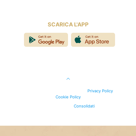
Questi orari potrebbero subire variazioni. Contattare
la struttura per qualsiasi dubbio.
SCARICA L'APP
© 2026 Contado degli Ulivi di Stefania D’Abramo | Tutti i
diritti riservati | P.I. 02920690738 |
Privacy Policy
|
Cookie Policy
Made with ❤️ by
Consolidati